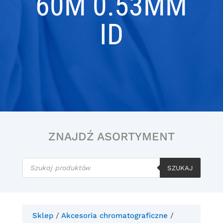
60M 0.53MM
ID
ZNAJDŹ ASORTYMENT
Wyszukiwarka
produktów
SZUKAJ
Sklep
/
Akcesoria chromatograficzne
/