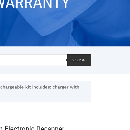
 WARRANTY
SZUKAJ
hargeable kit includes: charger with
 Electronic Decapper