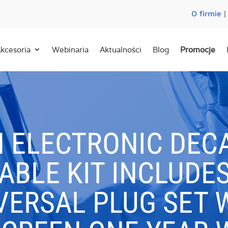
O firmie
kcesoria
Webinaria
Aktualności
Blog
Promocje
 ELECTRONIC DEC
BLE KIT INCLUDE
VERSAL PLUG SET 