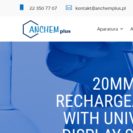


22 350 77 07
kontakt@anchemplus.pl
Aparatura
A
20MM
RECHARGEA
WITH UNI