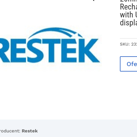
Recha
with 
displ
SKU:
23
Ofe
roducent:
Restek