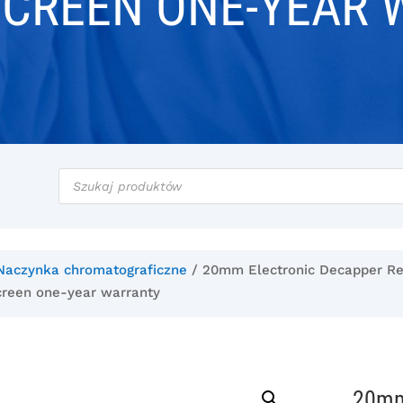
SCREEN ONE-YEAR
Wyszukiwarka
produktów
Naczynka chromatograficzne
/ 20mm Electronic Decapper Rec
screen one-year warranty
20mm