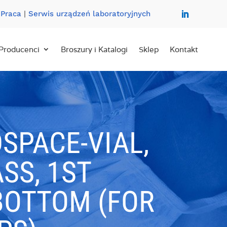
|
Praca
|
Serwis urządzeń laboratoryjnych
Producenci
Broszury i Katalogi
Sklep
Kontakt
SPACE-VIAL,
SS, 1ST
BOTTOM (FOR