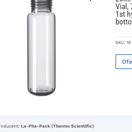
Vial,
1st h
bott
SKU:
18
Ofe
roducent:
La-Pha-Pack (Thermo Scientific)