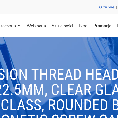
O firmie
kcesoria
Webinaria
Aktualności
Blog
Promocje
SION THREAD HEAD
 22.5MM, CLEAR GLA
 CLASS, ROUNDED 