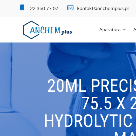


22 350 77 07
kontakt@anchemplus.pl
Aparatura
A
20ML PRECI
75.5 X
HYDROLYTIC