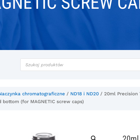
GNETIC SCREW CA
Wyszukiwarka
produktów
Naczynka chromatograficzne
/
ND18 i ND20
/ 20ml Precision
ded bottom (for MAGNETIC screw caps)
20ml 