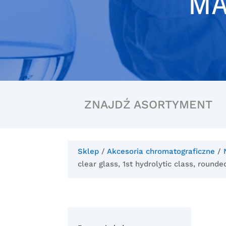
MA
ZNAJDŹ ASORTYMENT
Sklep
/
Akcesoria chromatograficzne
/
clear glass, 1st hydrolytic class, roun