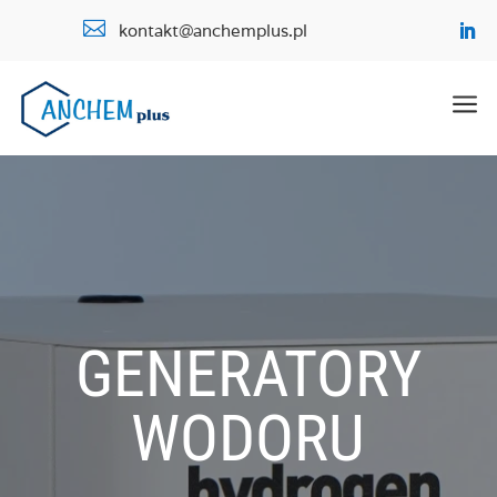

kontakt@anchemplus.pl
a
GENERATORY
WODORU