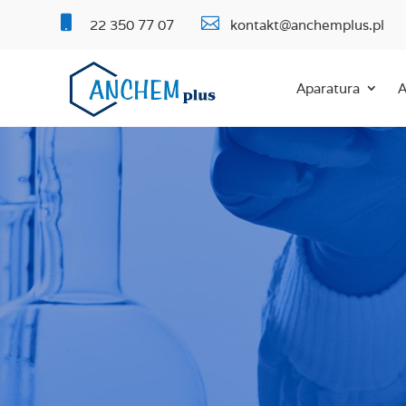


22 350 77 07
kontakt@anchemplus.pl
Aparatura
A