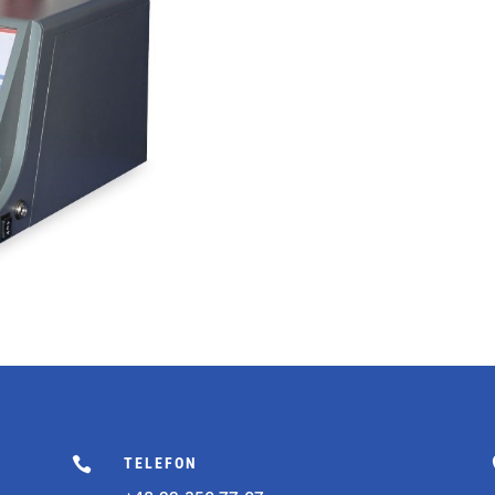

TELEFON