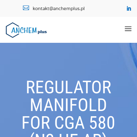

kontakt@anchemplus.pl
a
REGULATOR
MANIFOLD
FOR CGA 580