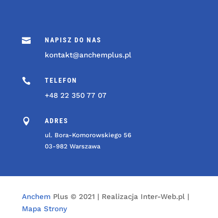

NAPISZ DO NAS
kontakt@anchemplus.pl

TELEFON
+48 22 350 77 07

ADRES
ul. Bora-Komorowskiego 56
03-982 Warszawa
Anchem
Plus © 2021 | Realizacja Inter-Web.pl |
Mapa Strony