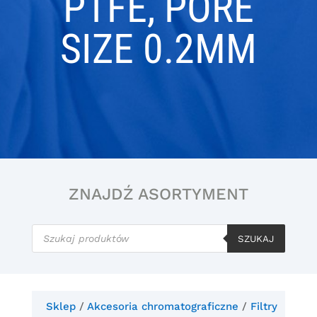
PTFE, PORE
SIZE 0.2ΜM
ZNAJDŹ ASORTYMENT
Wyszukiwarka
produktów
SZUKAJ
Sklep
/
Akcesoria chromatograficzne
/
Filtry