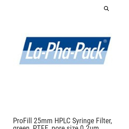
ProFill 25mm HPLC Syringe Filter,
green, PTFE, pore size 0.2µm