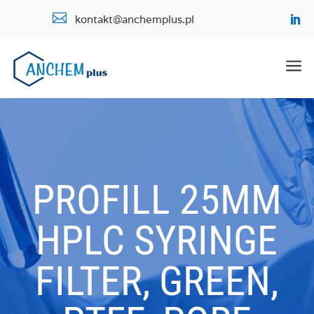

kontakt@anchemplus.pl
a
PROFILL 25MM
HPLC SYRINGE
FILTER, GREEN,