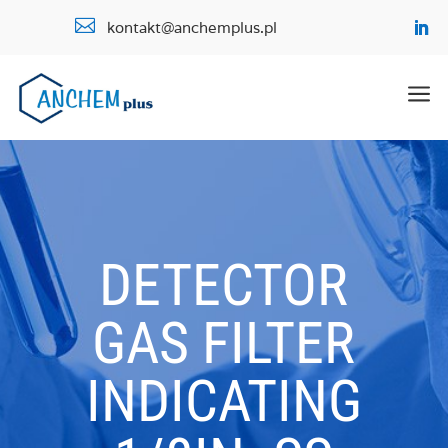

kontakt@anchemplus.pl
a
DETECTOR
GAS FILTER
INDICATING