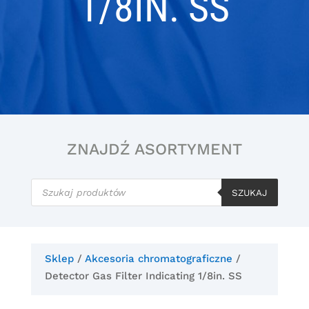
1/8IN. SS
ZNAJDŹ ASORTYMENT
Wyszukiwarka
produktów
SZUKAJ
Sklep
/
Akcesoria chromatograficzne
/
Detector Gas Filter Indicating 1/8in. SS